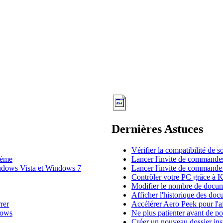
Dernières Astuces
Vérifier la compatibilité de
tème
Lancer l'invite de commande
indows Vista et Windows 7
Lancer l'invite de commande
Contrôler votre PC grâce à
Modifier le nombre de docume
Afficher l'historique des do
rer
Accélérer Aero Peek pour l'a
dows
Ne plus patienter avant de po
Créer un nouveau dossier in