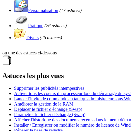
Personnalisation
(17 astuces)
Pratique
(26 astuces)
Divers
(26 astuces)
ou une des astuces ci-dessous
Astuces les plus vues
Supprimer les publicités intempestives
Activer tous les coeurs du processeur lors du démarrage du sys
Lancer l'invite de commande en tant qu'administrateur sous W
Améliorer la gestion de la RAM
Déplacer le fichier d'échange (Swap)
Paramétrer le fichier d'échange (Swap)
Afficher l'historique des documents récents dans le menu démar
Installer / Enregistrer ou modifier le numéro de licence de Win
Réparer la base de registre