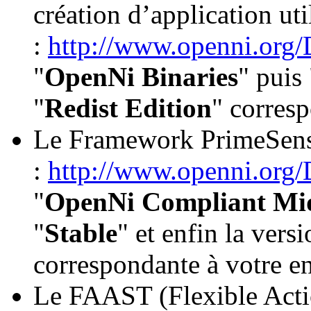
création d’application uti
:
http://www.openni.or
"
OpenNi Binaries
" puis
"
Redist Edition
" corres
Le Framework PrimeSen
:
http://www.openni.or
"
OpenNi Compliant Mid
"
Stable
" et enfin la versi
correspondante à votre 
Le FAAST (Flexible Acti