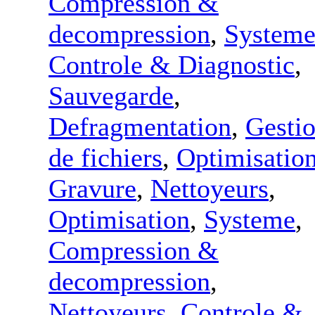
Compression &
decompression
,
System
Controle & Diagnostic
,
Sauvegarde
,
Defragmentation
,
Gesti
de fichiers
,
Optimisatio
Gravure
,
Nettoyeurs
,
Optimisation
,
Systeme
,
Compression &
decompression
,
Nettoyeurs
,
Controle &