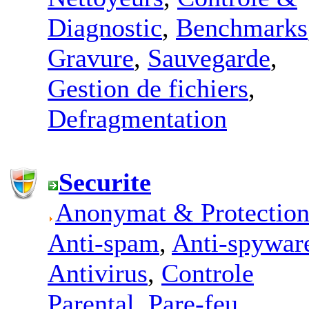
Diagnostic
,
Benchmarks
Gravure
,
Sauvegarde
,
Gestion de fichiers
,
Defragmentation
Securite
Anonymat & Protectio
Anti-spam
,
Anti-spywar
Antivirus
,
Controle
Parental
,
Pare-feu
,