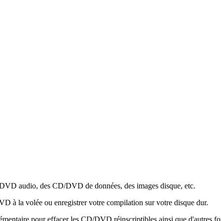
/DVD audio, des CD/DVD de données, des images disque, etc.
à la volée ou enregistrer votre compilation sur votre disque dur.
entaire pour effacer les CD/DVD réinscriptibles ainsi que d'autres fonc