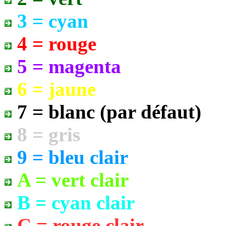
3 = cyan
4 = rouge
5 = magenta
6 = jaune
7 = blanc (par défaut)
8 = gris
9 = bleu clair
A = vert clair
B = cyan clair
C = rouge clair