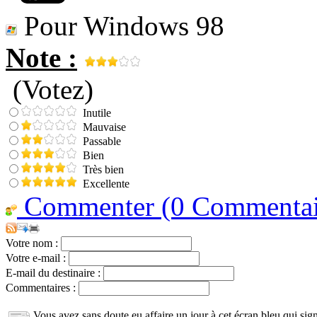
Pour Windows 98
Note :
(Votez)
Inutile
Mauvaise
Passable
Bien
Très bien
Excellente
Commenter (0 Commentair
Votre nom :
Votre e-mail :
E-mail du destinaire :
Commentaires :
Vous avez sans doute eu affaire un jour à cet écran bleu qui signi