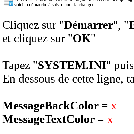
voici la démarche à suivre pour la changer.
Cliquez sur "
Démarrer
", "
E
et cliquez sur "
OK
"
Tapez "
SYSTEM.INI
" puis
En dessous de cette ligne, t
MessageBackColor =
MessageTextColor =