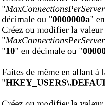
"
MaxConnectionsPerServer
décimale ou "
0000000a
" e
Créez ou modifier la val
"
MaxConnectionsPerServer
"
10
" en décimale ou "
0000
Faites de même en allant à la
"
HKEY_USERS\.DEFAULT\S
Créez ou modifier la val