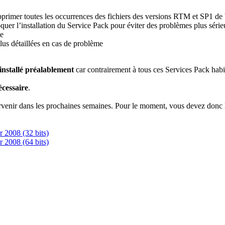
pprimer toutes les occurrences des fichiers des versions RTM et SP1 de 
oquer l’installation du Service Pack pour éviter des problèmes plus séri
me
lus détaillées en cas de problème
installé préalablement
car contrairement à tous ces Services Pack habit
cessaire
.
venir dans les prochaines semaines. Pour le moment, vous devez donc le 
 2008 (32 bits)
 2008 (64 bits)