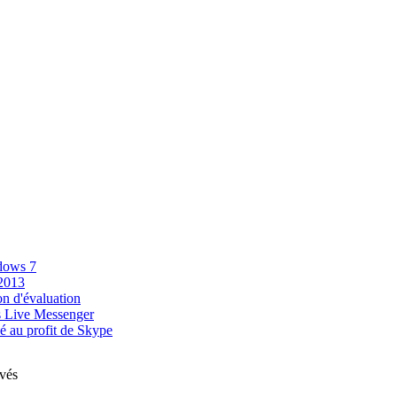
ndows 7
2013
on d'évaluation
s Live Messenger
 au profit de Skype
vés