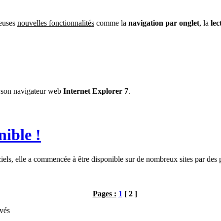
euses
nouvelles fonctionnalités
comme la
navigation par onglet
, la
lec
e son navigateur web
Internet Explorer 7
.
nible !
ficiels, elle a commencée à être disponible sur de nombreux sites par de
Pages :
1
[ 2 ]
vés